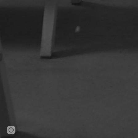
Page
Google Sites
Report abuse